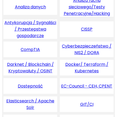
Analiza ruchu
Analiza danych
sieciowego/Testy
Penetracyjne/Hacking
Antykorupcja / Sygnaliści
/ Przestępstwa
CISSP
gospodarcze
Cyberbezpieczeństwo /
CompTIA
NIS2 / DORA
Darknet / Blockchain /
Docker/ Terraform /
Kryptowaluty / OSINT
Kubernetes
Dostępność
EC-Council - CEH, CPENT
Elasticsearch / Apache
GIT/CI
Solr