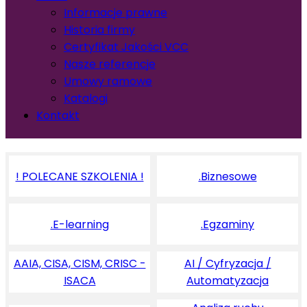
Informacje prawne
Historia firmy
Certyfikat Jakości VCC
Nasze referencje
Umowy ramowe
Katalogi
Kontakt
! POLECANE SZKOLENIA !
.Biznesowe
.E-learning
.Egzaminy
AAIA, CISA, CISM, CRISC -
AI / Cyfryzacja /
ISACA
Automatyzacja