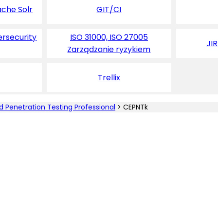
ache Solr
GIT/CI
ersecurity
ISO 31000, ISO 27005
JI
Zarządzanie ryzykiem
Trellix
d Penetration Testing Professional
>
CEPNTk