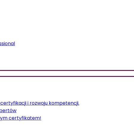
ssional
ertyfikacji i rozwoju kompetencji.
spertów
ym certyfikatem!