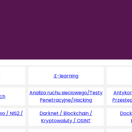
e
.E-learning
Analiza ruchu sieciowego/Testy
Antykoru
ych
Penetracyjne/Hacking
Przestę
o / NIS2 /
Darknet / Blockchain /
Dock
Kryptowaluty / OSINT