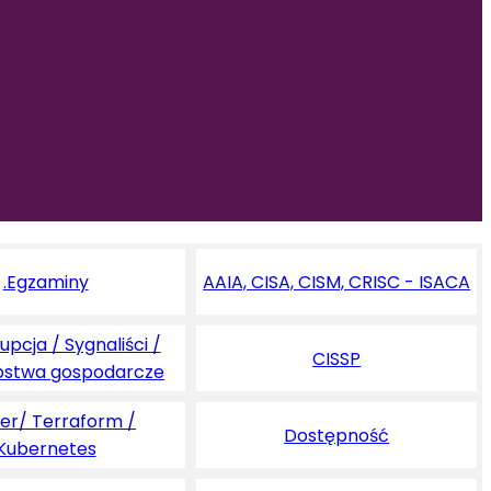
.Egzaminy
AAIA, CISA, CISM, CRISC - ISACA
pcja / Sygnaliści /
CISSP
pstwa gospodarcze
er/ Terraform /
Dostępność
Kubernetes