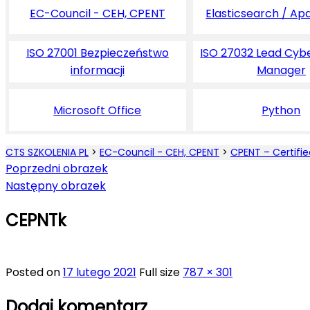
EC-Council - CEH, CPENT
Elasticsearch / Ap
ISO 27001 Bezpieczeństwo
ISO 27032 Lead Cyb
informacji
Manager
Microsoft Office
Python
CTS SZKOLENIA PL
>
EC-Council - CEH, CPENT
>
CPENT – Certifie
Poprzedni obrazek
Następny obrazek
CEPNTk
Posted on
17 lutego 2021
Full size
787 × 301
Dodaj komentarz