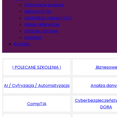
Informacje prawne
Historia firmy
Certyfikat Jakości VCC
Nasze referencje
Umowy ramowe
Katalogi
Kontakt
! POLECANE SZKOLENIA !
.Biznesow
AI / Cyfryzacja / Automatyzacja
Analiza dan
Cyberbezpieczeństw
CompTIA
DORA