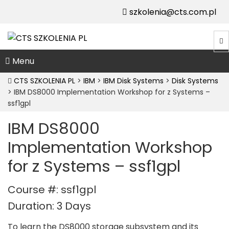
szkolenia@cts.com.pl
Menu
CTS SZKOLENIA PL
>
IBM
>
IBM Disk Systems
>
Disk Systems
>
IBM DS8000 Implementation Workshop for z Systems –
ssf1gpl
IBM DS8000
Implementation Workshop
for z Systems – ssf1gpl
Course #: ssf1gpl
Duration: 3 Days
To learn the DS8000 storage subsystem and its