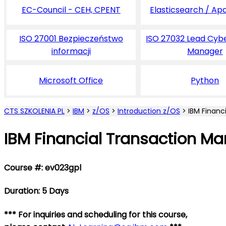
EC-Council - CEH, CPENT
Elasticsearch / Ap
ISO 27001 Bezpieczeństwo
ISO 27032 Lead Cyb
informacji
Manager
Microsoft Office
Python
CTS SZKOLENIA PL
>
IBM
>
z/OS
>
Introduction z/OS
>
IBM Financ
IBM Financial Transaction Ma
Course #: ev023gpl
Duration: 5 Days
*** For inquiries and scheduling for this course,