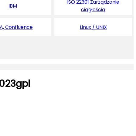
ISO 22301 Zarządzanie
IBM
ciągłością
RA, Confluence
Linux / UNIX
v023gpl