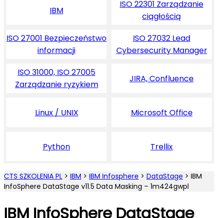
ISO 22301 Zarządzanie
IBM
ciągłością
ISO 27001 Bezpieczeństwo
ISO 27032 Lead
informacji
Cybersecurity Manager
ISO 31000, ISO 27005
JIRA, Confluence
Zarządzanie ryzykiem
Linux / UNIX
Microsoft Office
Python
Trellix
CTS SZKOLENIA PL
>
IBM
>
IBM Infosphere
>
DataStage
>
IBM
InfoSphere DataStage v11.5 Data Masking – 1m424gwpl
IBM InfoSphere DataStage