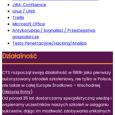
JIRA, Confluence
Linux / UNIX
Trellix
Microsoft Office
Antykorupcja / Sygnaliści / Przestępstwa
gospodarcze
Testy Penetracyjne/Hacking/Analiza
Działalność
CTS rozpoczął swoją działalność w 1989r jako pierwszy
autoryzowany ośrodek szkoleniowy, nie tylko w Polsce,
ale także w całej Europie Środkowo – Wschodniej
(
Historia firmy
).
Od ponad 35 lat dostarczamy specjalistyczną wiedzę i
wspieramy uczestników naszych szkoleń w osiąganiu
sukcesów, dając im możliwość zdobywania unikalnych