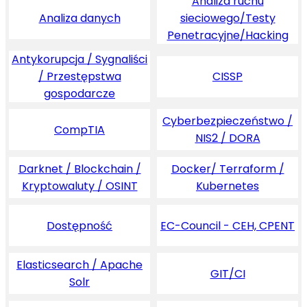
Analiza ruchu
Analiza danych
sieciowego/Testy
Penetracyjne/Hacking
Antykorupcja / Sygnaliści
/ Przestępstwa
CISSP
gospodarcze
Cyberbezpieczeństwo /
CompTIA
NIS2 / DORA
Darknet / Blockchain /
Docker/ Terraform /
Kryptowaluty / OSINT
Kubernetes
Dostępność
EC-Council - CEH, CPENT
Elasticsearch / Apache
GIT/CI
Solr