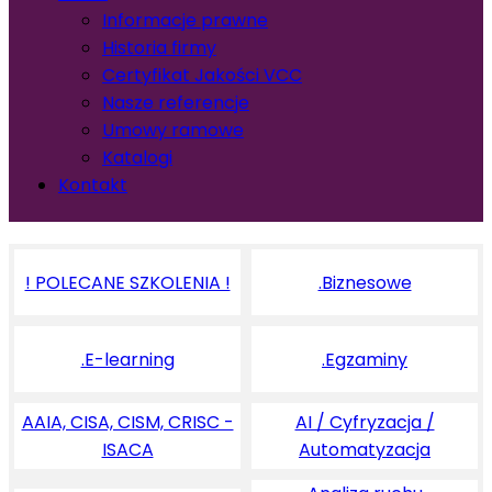
Informacje prawne
Historia firmy
Certyfikat Jakości VCC
Nasze referencje
Umowy ramowe
Katalogi
Kontakt
! POLECANE SZKOLENIA !
.Biznesowe
.E-learning
.Egzaminy
AAIA, CISA, CISM, CRISC -
AI / Cyfryzacja /
ISACA
Automatyzacja