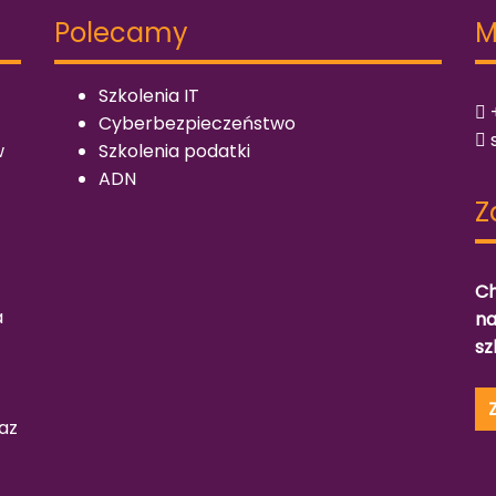
Polecamy
M
Szkolenia IT
+
Cyberbezpieczeństwo
w
Szkolenia podatki
ADN
Z
Ch
a
na
sz
az