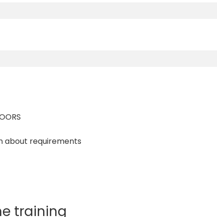
DOORS
on about requirements
e training