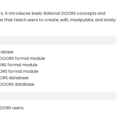
rs. It introduces basic Rational DOORS concepts and
ses that teach users to create, edit, manipulate, and analy
atabase
l DOORS formal module
OORS formal module
DOORS formal module
DOORS database
al DOORS database
DOORS users.