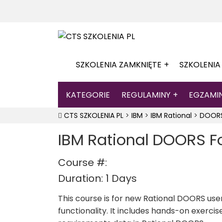
SZKOLENIA ZAMKNIĘTE
SZKOLENIA
KATEGORIE
REGULAMINY
EGZAMI
CTS SZKOLENIA PL
>
IBM
>
IBM Rational
>
DOOR
IBM Rational DOORS Fo
Course #:
Duration: 1 Days
This course is for new Rational DOORS use
functionality. It includes hands-on exerci