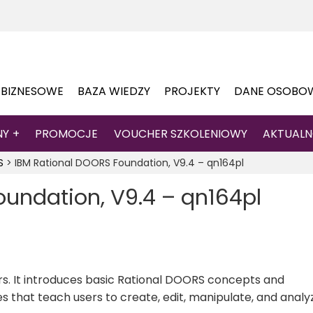
 BIZNESOWE
BAZA WIEDZY
PROJEKTY
DANE OSOBO
NY
PROMOCJE
VOUCHER SZKOLENIOWY
AKTUALN
S
>
IBM Rational DOORS Foundation, V9.4 – qn164pl
undation, V9.4 – qn164pl
rs. It introduces basic Rational DOORS concepts and
ses that teach users to create, edit, manipulate, and analy