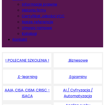
Informacje prawne
Historia firmy
Certyfikat Jakości VCC
Nasze referencje
Umowy ramowe
Katalogi
Kontakt
! POLECANE SZKOLENIA !
.Biznesowe
.E-learning
.Egzaminy
AAIA, CISA, CISM, CRISC -
AI / Cyfryzacja /
ISACA
Automatyzacja