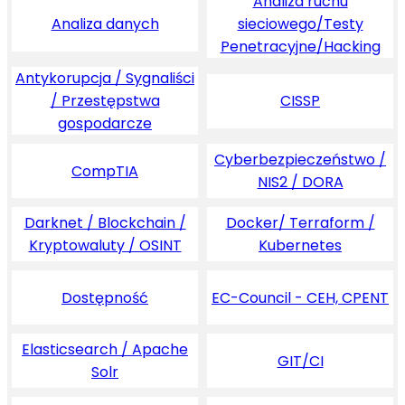
Analiza ruchu
Analiza danych
sieciowego/Testy
Penetracyjne/Hacking
Antykorupcja / Sygnaliści
/ Przestępstwa
CISSP
gospodarcze
Cyberbezpieczeństwo /
CompTIA
NIS2 / DORA
Darknet / Blockchain /
Docker/ Terraform /
Kryptowaluty / OSINT
Kubernetes
Dostępność
EC-Council - CEH, CPENT
Elasticsearch / Apache
GIT/CI
Solr