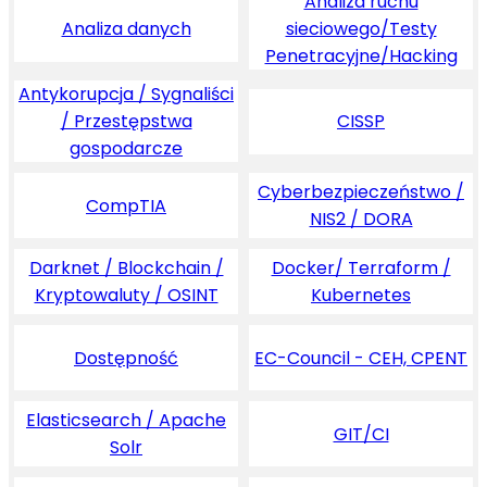
Analiza ruchu
Analiza danych
sieciowego/Testy
Penetracyjne/Hacking
Antykorupcja / Sygnaliści
/ Przestępstwa
CISSP
gospodarcze
Cyberbezpieczeństwo /
CompTIA
NIS2 / DORA
Darknet / Blockchain /
Docker/ Terraform /
Kryptowaluty / OSINT
Kubernetes
Dostępność
EC-Council - CEH, CPENT
Elasticsearch / Apache
GIT/CI
Solr