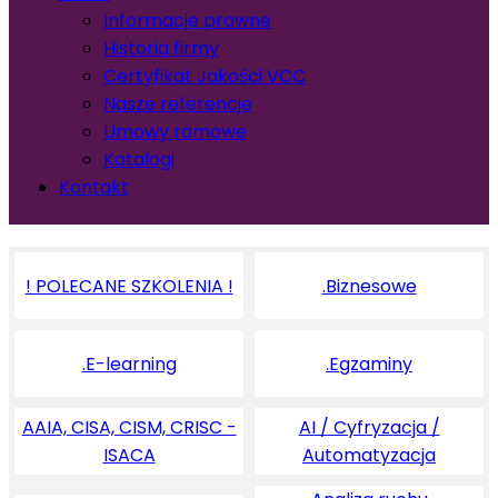
Informacje prawne
Historia firmy
Certyfikat Jakości VCC
Nasze referencje
Umowy ramowe
Katalogi
Kontakt
! POLECANE SZKOLENIA !
.Biznesowe
.E-learning
.Egzaminy
AAIA, CISA, CISM, CRISC -
AI / Cyfryzacja /
ISACA
Automatyzacja