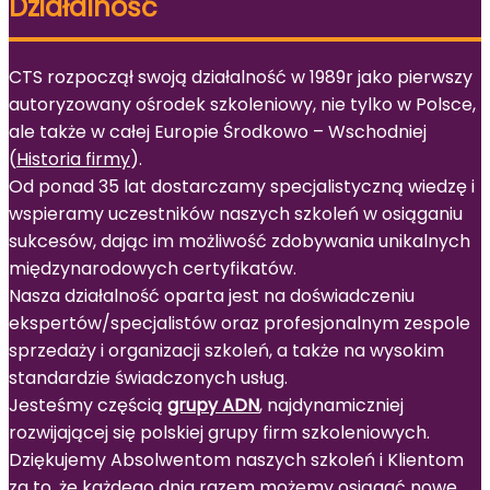
Działalność
CTS rozpoczął swoją działalność w 1989r jako pierwszy
autoryzowany ośrodek szkoleniowy, nie tylko w Polsce,
ale także w całej Europie Środkowo – Wschodniej
(
Historia firmy
).
Od ponad 35 lat dostarczamy specjalistyczną wiedzę i
wspieramy uczestników naszych szkoleń w osiąganiu
sukcesów, dając im możliwość zdobywania unikalnych
międzynarodowych certyfikatów.
Nasza działalność oparta jest na doświadczeniu
ekspertów/specjalistów oraz profesjonalnym zespole
sprzedaży i organizacji szkoleń, a także na wysokim
standardzie świadczonych usług.
Jesteśmy częścią
grupy ADN
, najdynamiczniej
rozwijającej się polskiej grupy firm szkoleniowych.
Dziękujemy Absolwentom naszych szkoleń i Klientom
za to, że każdego dnia razem możemy osiągać nowe