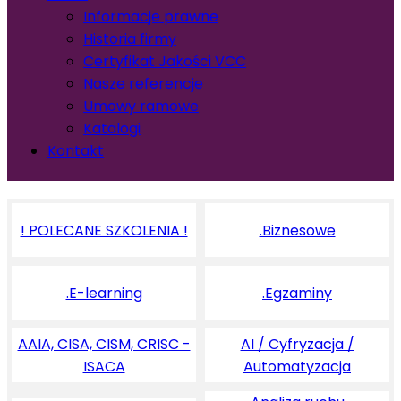
Informacje prawne
Historia firmy
Certyfikat Jakości VCC
Nasze referencje
Umowy ramowe
Katalogi
Kontakt
! POLECANE SZKOLENIA !
.Biznesowe
.E-learning
.Egzaminy
AAIA, CISA, CISM, CRISC -
AI / Cyfryzacja /
ISACA
Automatyzacja