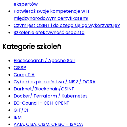
ekspertów
Potwierdź swoje kompetencje w IT
międzynarodowym certyfikatem!
Czym jest OSINT i do czego się go wykorzystuje?
Szkolenie efektywność osobista
Kategorie szkoleń
Elasticsearch / Apache Solr
CISSP
CompTIA
Cyberbezpieczeństwo / NIS2 / DORA
Darknet/Blockchain/OSINT
Docker/ Terraform / Kubernetes
EC-Council – CEH, CPENT
GIT/CI
IBM
AAIA, CISA, CISM, CRISC – ISACA