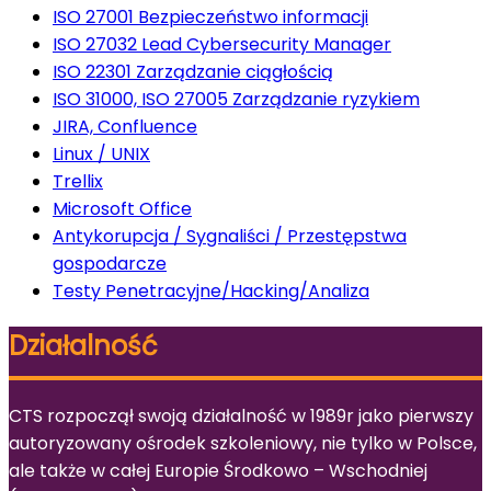
ISO 27001 Bezpieczeństwo informacji
ISO 27032 Lead Cybersecurity Manager
ISO 22301 Zarządzanie ciągłością
ISO 31000, ISO 27005 Zarządzanie ryzykiem
JIRA, Confluence
Linux / UNIX
Trellix
Microsoft Office
Antykorupcja / Sygnaliści / Przestępstwa
gospodarcze
Testy Penetracyjne/Hacking/Analiza
Działalność
CTS rozpoczął swoją działalność w 1989r jako pierwszy
autoryzowany ośrodek szkoleniowy, nie tylko w Polsce,
ale także w całej Europie Środkowo – Wschodniej