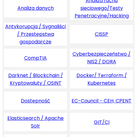
Analiza ruchu
Analiza danych
sieciowego/Testy
Penetracyjne/Hacking
Antykorupcja / Sygnaliści
/ Przestępstwa
CISSP
gospodarcze
Cyberbezpieczeństwo /
CompTIA
NIS2 / DORA
Darknet / Blockchain /
Docker/ Terraform /
Kryptowaluty / OSINT
Kubernetes
Dostępność
EC-Council - CEH, CPENT
Elasticsearch / Apache
GIT/CI
Solr