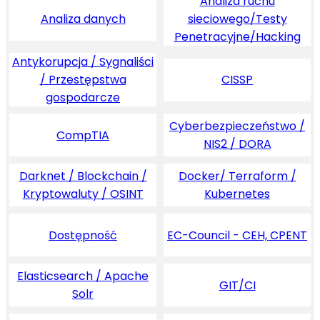
Analiza ruchu
Analiza danych
sieciowego/Testy
Penetracyjne/Hacking
Antykorupcja / Sygnaliści
/ Przestępstwa
CISSP
gospodarcze
Cyberbezpieczeństwo /
CompTIA
NIS2 / DORA
Darknet / Blockchain /
Docker/ Terraform /
Kryptowaluty / OSINT
Kubernetes
Dostępność
EC-Council - CEH, CPENT
Elasticsearch / Apache
GIT/CI
Solr