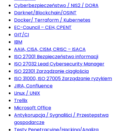
Cyberbezpieczeństwo / NIS2 / DORA
Darknet/Blockchain/OSINT
Docker/ Terraform / Kubernetes
EC-Council – CEH, CPENT
GIT/CI
IBM
AAIA, CISA, CISM, CRISC – ISACA
ISO 27001 Bezpieczeństwo informacji
ISO 27032 Lead Cybersecurity Manager
ISO 22301 Zarządzanie ciągłością
ISO 31000, ISO 27005 Zarządzanie ryzykiem
JIRA, Confluence
Linux / UNIX
Trellix
Microsoft Office
Antykorupcja / Sygnaliści / Przestępstwa
gospodarcze
Testy Penetracyjne/Hacking/Analiza