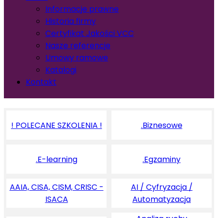
Informacje prawne
Historia firmy
Certyfikat Jakości VCC
Nasze referencje
Umowy ramowe
Katalogi
Kontakt
! POLECANE SZKOLENIA !
.Biznesowe
.E-learning
.Egzaminy
AAIA, CISA, CISM, CRISC -
AI / Cyfryzacja /
ISACA
Automatyzacja