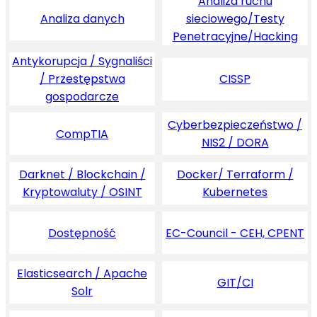
Analiza ruchu
Analiza danych
sieciowego/Testy
Penetracyjne/Hacking
Antykorupcja / Sygnaliści
/ Przestępstwa
CISSP
gospodarcze
Cyberbezpieczeństwo /
CompTIA
NIS2 / DORA
Darknet / Blockchain /
Docker/ Terraform /
Kryptowaluty / OSINT
Kubernetes
Dostępność
EC-Council - CEH, CPENT
Elasticsearch / Apache
GIT/CI
Solr