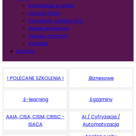
Informacje prawne
Historia firmy
Certyfikat Jakości VCC
Nasze referencje
Umowy ramowe
Katalogi
Kontakt
! POLECANE SZKOLENIA !
.Biznesowe
.E-learning
.Egzaminy
AAIA, CISA, CISM, CRISC -
AI / Cyfryzacja /
ISACA
Automatyzacja