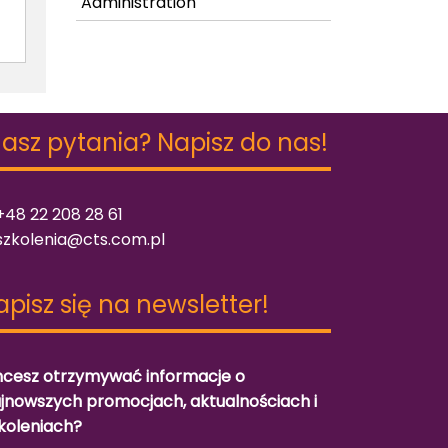
Administration
asz pytania? Napisz do nas!
48 22 208 28 61
szkolenia@cts.com.pl
apisz się na newsletter!
cesz otrzymywać informacje o
jnowszych promocjach, aktualnościach i
koleniach?