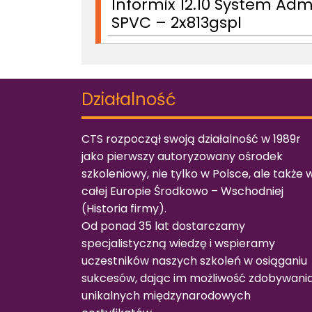
Informix 12.10 System Adm
SPVC – 2x813gspl
Strony
Działalność
CTS rozpoczął swoją działalność w 1989r
jako pierwszy autoryzowany ośrodek
szkoleniowy, nie tylko w Polsce, ale także 
całej Europie Środkowo – Wschodniej
(
Historia firmy
).
Od ponad 35 lat dostarczamy
specjalistyczną wiedzę i wspieramy
uczestników naszych szkoleń w osiąganiu
sukcesów, dając im możliwość zdobywani
unikalnych międzynarodowych