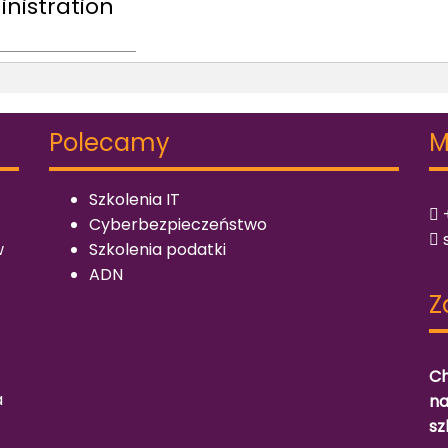
inistration
Polecamy
M
Szkolenia IT
+
Cyberbezpieczeństwo
w
Szkolenia podatki
ADN
Z
Ch
a
na
sz