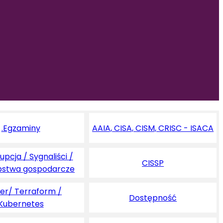
.Egzaminy
AAIA, CISA, CISM, CRISC - ISACA
pcja / Sygnaliści /
CISSP
pstwa gospodarcze
er/ Terraform /
Dostępność
Kubernetes