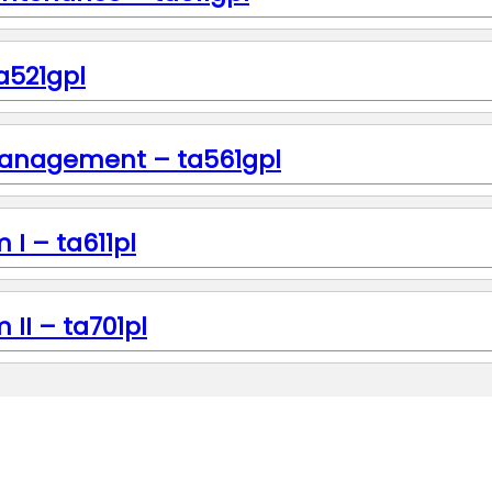
ta521gpl
e Management – ta561gpl
 I – ta611pl
 II – ta701pl