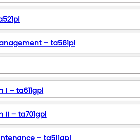
a521pl
e Management – ta561pl
 I – ta611gpl
 II – ta701gpl
intenance – ta511gpl