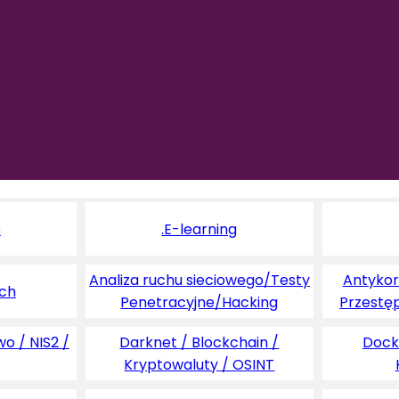
e
.E-learning
Analiza ruchu sieciowego/Testy
Antykoru
ych
Penetracyjne/Hacking
Przestę
o / NIS2 /
Darknet / Blockchain /
Dock
Kryptowaluty / OSINT