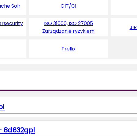
ache Solr
GIT/CI
ersecurity
ISO 31000, ISO 27005
JI
Zarządzanie ryzykiem
Trellix
pl
– 8d632gpl