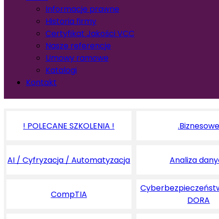
Informacje prawne
Historia firmy
Certyfikat Jakości VCC
Nasze referencje
Umowy ramowe
Katalogi
Kontakt
! POLECANE SZKOLENIA !
.Biznesow
AI / Cyfryzacja / Automatyzacja
Analiza dan
Cyberbezpieczeństw
CompTIA
DORA