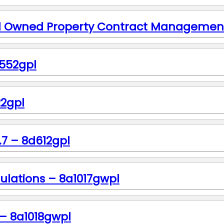
and Owned Property Contract Managemen
d552gpl
22gpl
.7 – 8d612gpl
ulations – 8a1017gwpl
 – 8a1018gwpl