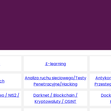
e
.E-learning
Analiza ruchu sieciowego/Testy
Antykoru
ych
Penetracyjne/Hacking
Przestę
o / NIS2 /
Darknet / Blockchain /
Dock
Kryptowaluty / OSINT