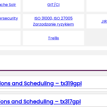
ache Solr
GIT/CI
ersecurity
ISO 31000, ISO 27005
JI
Zarządzanie ryzykiem
Trellix
ions and Scheduling – tx319gpl
ons and Scheduling – tx317gpl