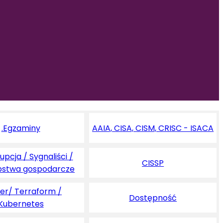
.Egzaminy
AAIA, CISA, CISM, CRISC - ISACA
pcja / Sygnaliści /
CISSP
pstwa gospodarcze
er/ Terraform /
Dostępność
Kubernetes