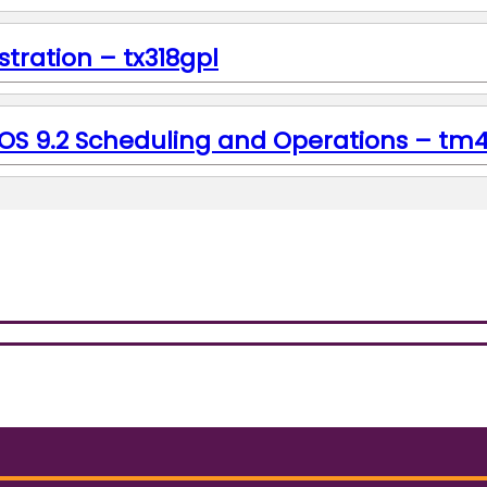
tration – tx318gpl
z/OS 9.2 Scheduling and Operations – tm