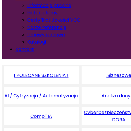
Informacje prawne
Historia firmy
Certyfikat Jakości VCC
Nasze referencje
Umowy ramowe
Katalogi
Kontakt
! POLECANE SZKOLENIA !
.Biznesow
AI / Cyfryzacja / Automatyzacja
Analiza dan
Cyberbezpieczeństw
CompTIA
DORA