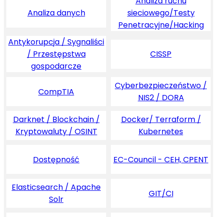
Analiza ruchu
Analiza danych
sieciowego/Testy
Penetracyjne/Hacking
Antykorupcja / Sygnaliści
/ Przestępstwa
CISSP
gospodarcze
Cyberbezpieczeństwo /
CompTIA
NIS2 / DORA
Darknet / Blockchain /
Docker/ Terraform /
Kryptowaluty / OSINT
Kubernetes
Dostępność
EC-Council - CEH, CPENT
Elasticsearch / Apache
GIT/CI
Solr