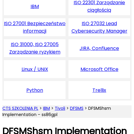
ISO 22301 Zarządzanie
IBM
ciągłością
ISO 27001 Bezpieczeństwo
ISO 27032 Lead
informacji
Cybersecurity Manager
ISO 31000, ISO 27005
JIRA, Confluence
Zarządzanie ryzykiem
Linux / UNIX
Microsoft Office
Python
Trellix
CTS SZKOLENIA PL
>
IBM
>
Tivoli
>
DFSMS
>
DFSMShsm
Implementation – ss86gpl
DFSMShsm Implementation