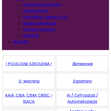
Informacje prawne
Historia firmy
Certyfikat Jakości VCC
Nasze referencje
Umowy ramowe
Katalogi
Kontakt
! POLECANE SZKOLENIA !
.Biznesowe
.E-learning
.Egzaminy
AAIA, CISA, CISM, CRISC -
AI / Cyfryzacja /
ISACA
Automatyzacja