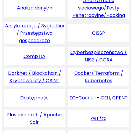
Analiza ruchu
Analiza danych
sieciowego/Testy
Penetracyjne/Hacking
Antykorupcja / Sygnaliści
/ Przestępstwa
CISSP
gospodarcze
Cyberbezpieczeństwo /
CompTIA
NIS2 / DORA
Darknet / Blockchain /
Docker/ Terraform /
Kryptowaluty / OSINT
Kubernetes
Dostępność
EC-Council - CEH, CPENT
Elasticsearch / Apache
GIT/CI
Solr