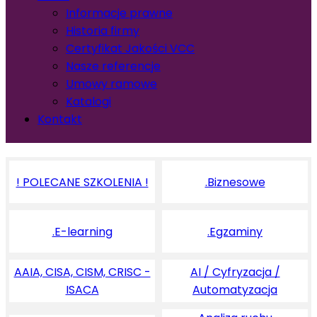
Informacje prawne
Historia firmy
Certyfikat Jakości VCC
Nasze referencje
Umowy ramowe
Katalogi
Kontakt
! POLECANE SZKOLENIA !
.Biznesowe
.E-learning
.Egzaminy
AAIA, CISA, CISM, CRISC -
AI / Cyfryzacja /
ISACA
Automatyzacja