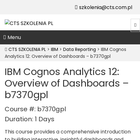
szkolenia@cts.com.pl
Menu
CTS SZKOLENIA PL
>
IBM
>
Data Reporting
>
IBM Cognos
Analytics 12: Overview of Dashboards – b7370gpl
IBM Cognos Analytics 12:
Overview of Dashboards –
b7370gpl
Course #: b7370gpl
Duration: 1 Days
This course provides a comprehensive introduction
to building interactive, insightful dashboards and