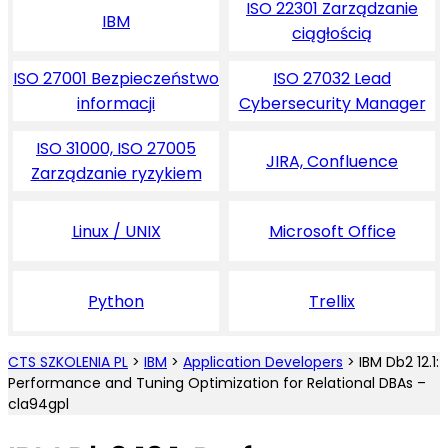
ISO 22301 Zarządzanie
IBM
ciągłością
ISO 27001 Bezpieczeństwo
ISO 27032 Lead
informacji
Cybersecurity Manager
ISO 31000, ISO 27005
JIRA, Confluence
Zarządzanie ryzykiem
Linux / UNIX
Microsoft Office
Python
Trellix
CTS SZKOLENIA PL
>
IBM
>
Application Developers
>
IBM Db2 12.1:
Performance and Tuning Optimization for Relational DBAs –
cla94gpl