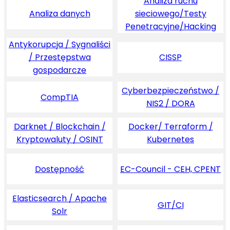
Analiza ruchu
Analiza danych
sieciowego/Testy
Penetracyjne/Hacking
Antykorupcja / Sygnaliści
/ Przestępstwa
CISSP
gospodarcze
Cyberbezpieczeństwo /
CompTIA
NIS2 / DORA
Darknet / Blockchain /
Docker/ Terraform /
Kryptowaluty / OSINT
Kubernetes
Dostępność
EC-Council - CEH, CPENT
Elasticsearch / Apache
GIT/CI
Solr