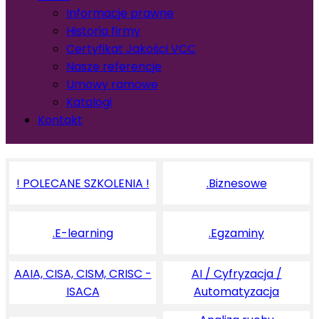
Informacje prawne
Historia firmy
Certyfikat Jakości VCC
Nasze referencje
Umowy ramowe
Katalogi
Kontakt
! POLECANE SZKOLENIA !
.Biznesowe
.E-learning
.Egzaminy
AAIA, CISA, CISM, CRISC -
AI / Cyfryzacja /
ISACA
Automatyzacja