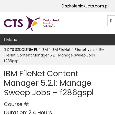
szkolenia@cts.com.pl
Menu
CTS SZKOLENIA PL
>
IBM
>
IBM FileNet
>
Filenet v5.2
>
IBM
FileNet Content Manager 5.2.1: Manage Sweep Jobs –
f286gspl
IBM FileNet Content
Manager 5.2.1: Manage
Sweep Jobs – f286gspl
Course #:
Duration: 2.4 Hours