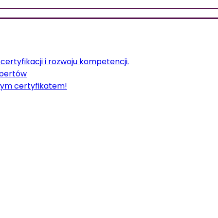
ertyfikacji i rozwoju kompetencji.
spertów
ym certyfikatem!