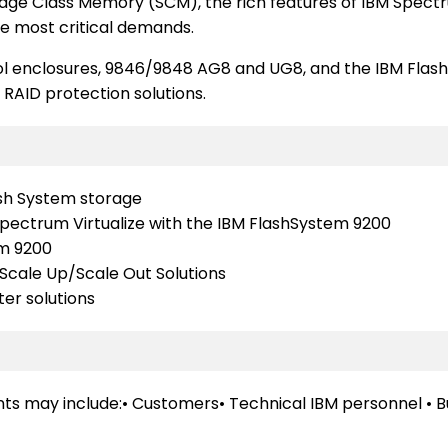
rage Class Memory (SCM), the rich features of IBM Spect
he most critical demands.
ol enclosures, 9846/9848 AG8 and UG8, and the IBM Flas
 RAID protection solutions.
ash System storage
 Spectrum Virtualize with the IBM FlashSystem 9200
em 9200
 Scale Up/Scale Out Solutions
ter solutions
dents may include:• Customers• Technical IBM personnel • 