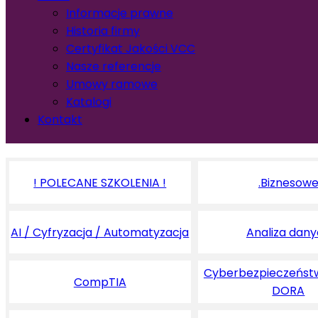
Informacje prawne
Historia firmy
Certyfikat Jakości VCC
Nasze referencje
Umowy ramowe
Katalogi
Kontakt
! POLECANE SZKOLENIA !
.Biznesow
AI / Cyfryzacja / Automatyzacja
Analiza dan
Cyberbezpieczeństw
CompTIA
DORA