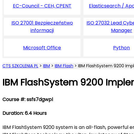
EC-Council - CEH, CPENT
Elasticsearch / Ap
ISO 27001 Bezpieczeństwo
ISO 27032 Lead Cyb
informacji
Manager
Microsoft Office
Python
CTS SZKOLENIA PL
>
IBM
>
IBM Flash
>
IBM FlashSystem 9200 Imp
IBM FlashSystem 9200 Imple
Course #: ssfs7dgwpl
Duration: 6.4 Hours
IBM FlashSystem 9200 system is an all-flash, powerful