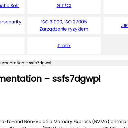
ache Solr
GIT/CI
ersecurity
ISO 31000, ISO 27005
JI
Zarządzanie ryzykiem
Trellix
lementation – ssfs7dgwpl
mentation – ssfs7dgwpl
 end-to-end Non-Volatile Memory Express (NVMe) enterpr