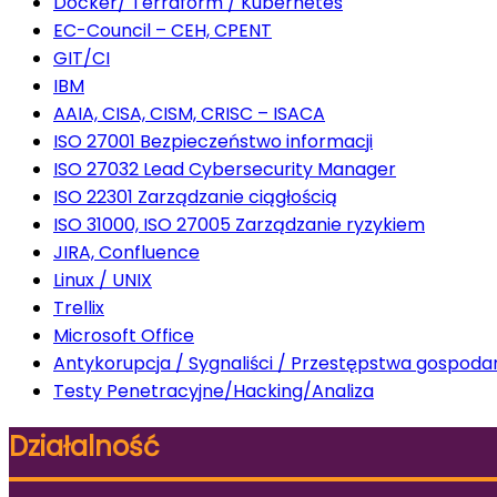
Docker/ Terraform / Kubernetes
EC-Council – CEH, CPENT
GIT/CI
IBM
AAIA, CISA, CISM, CRISC – ISACA
ISO 27001 Bezpieczeństwo informacji
ISO 27032 Lead Cybersecurity Manager
ISO 22301 Zarządzanie ciągłością
ISO 31000, ISO 27005 Zarządzanie ryzykiem
JIRA, Confluence
Linux / UNIX
Trellix
Microsoft Office
Antykorupcja / Sygnaliści / Przestępstwa gospoda
Testy Penetracyjne/Hacking/Analiza
Działalność