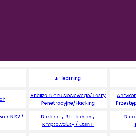
e
.E-learning
Analiza ruchu sieciowego/Testy
Antykoru
ych
Penetracyjne/Hacking
Przestę
o / NIS2 /
Darknet / Blockchain /
Dock
Kryptowaluty / OSINT