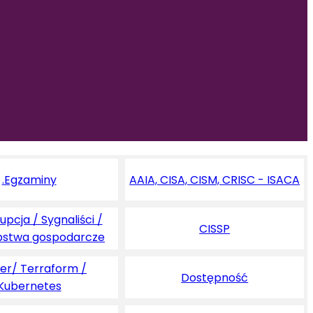
.Egzaminy
AAIA, CISA, CISM, CRISC - ISACA
pcja / Sygnaliści /
CISSP
pstwa gospodarcze
er/ Terraform /
Dostępność
Kubernetes