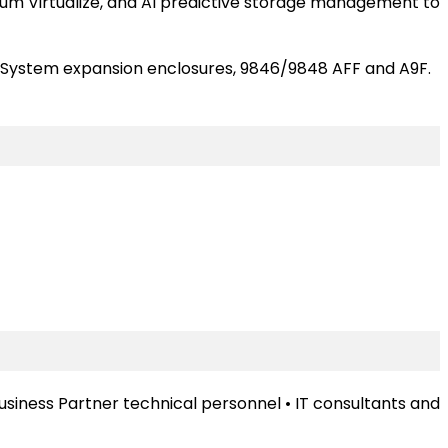
rum Virtualize, and AI predictive storage management to
hSystem expansion enclosures, 9846/9848 AFF and A9F.
Business Partner technical personnel • IT consultants and