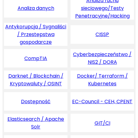
Analiza ruchu
Analiza danych
sieciowego/Testy
Penetracyjne/Hacking
Antykorupcja / Sygnaliści
/ Przestępstwa
CISSP
gospodarcze
Cyberbezpieczeństwo /
CompTIA
NIS2 / DORA
Darknet / Blockchain /
Docker/ Terraform /
Kryptowaluty / OSINT
Kubernetes
Dostępność
EC-Council - CEH, CPENT
Elasticsearch / Apache
GIT/CI
Solr