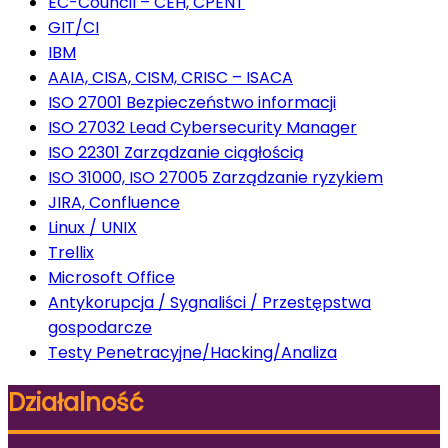
EC-Council – CEH, CPENT
GIT/CI
IBM
AAIA, CISA, CISM, CRISC – ISACA
ISO 27001 Bezpieczeństwo informacji
ISO 27032 Lead Cybersecurity Manager
ISO 22301 Zarządzanie ciągłością
ISO 31000, ISO 27005 Zarządzanie ryzykiem
JIRA, Confluence
Linux / UNIX
Trellix
Microsoft Office
Antykorupcja / Sygnaliści / Przestępstwa
gospodarcze
Testy Penetracyjne/Hacking/Analiza
Działalność