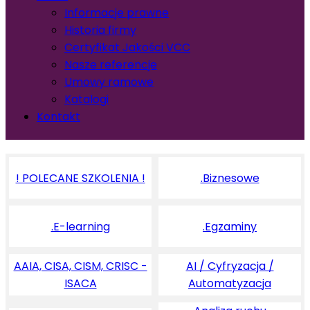
Informacje prawne
Historia firmy
Certyfikat Jakości VCC
Nasze referencje
Umowy ramowe
Katalogi
Kontakt
! POLECANE SZKOLENIA !
.Biznesowe
.E-learning
.Egzaminy
AAIA, CISA, CISM, CRISC -
AI / Cyfryzacja /
ISACA
Automatyzacja