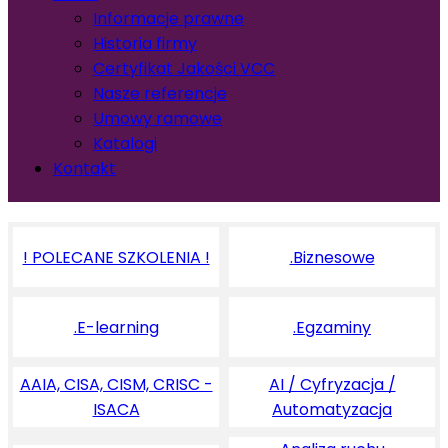
Informacje prawne
Historia firmy
Certyfikat Jakości VCC
Nasze referencje
Umowy ramowe
Katalogi
Kontakt
! POLECANE SZKOLENIA !
.Biznesowe
.E-learning
.Egzaminy
AAIA, CISA, CISM, CRISC -
AI / Cyfryzacja /
ISACA
Automatyzacja