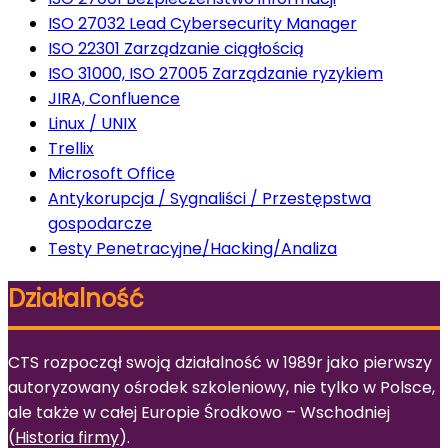
ISO 27032 Lead Cybersecurity Manager
ISO 22301 Zarządzanie ciągłością
ISO 31000, ISO 27005 Zarządzanie ryzykiem
JIRA, Confluence
Linux / UNIX
Trellix
Microsoft Office
Antykorupcja / Sygnaliści / Przestępstwa
gospodarcze
Testy Penetracyjne/Hacking/Analiza
Działalność
CTS rozpoczął swoją działalność w 1989r jako pierwszy
autoryzowany ośrodek szkoleniowy, nie tylko w Polsce,
ale także w całej Europie Środkowo – Wschodniej
(
Historia firmy
).