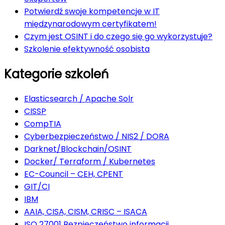
Potwierdź swoje kompetencje w IT
międzynarodowym certyfikatem!
Czym jest OSINT i do czego się go wykorzystuje?
Szkolenie efektywność osobista
Kategorie szkoleń
Elasticsearch / Apache Solr
CISSP
CompTIA
Cyberbezpieczeństwo / NIS2 / DORA
Darknet/Blockchain/OSINT
Docker/ Terraform / Kubernetes
EC-Council – CEH, CPENT
GIT/CI
IBM
AAIA, CISA, CISM, CRISC – ISACA
ISO 27001 Bezpieczeństwo informacji