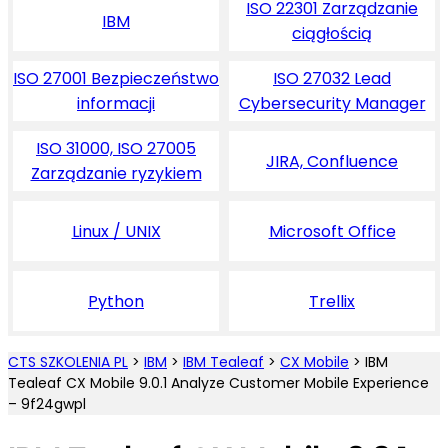
ISO 22301 Zarządzanie
IBM
ciągłością
ISO 27001 Bezpieczeństwo
ISO 27032 Lead
informacji
Cybersecurity Manager
ISO 31000, ISO 27005
JIRA, Confluence
Zarządzanie ryzykiem
Linux / UNIX
Microsoft Office
Python
Trellix
CTS SZKOLENIA PL
>
IBM
>
IBM Tealeaf
>
CX Mobile
>
IBM
Tealeaf CX Mobile 9.0.1 Analyze Customer Mobile Experience
– 9f24gwpl