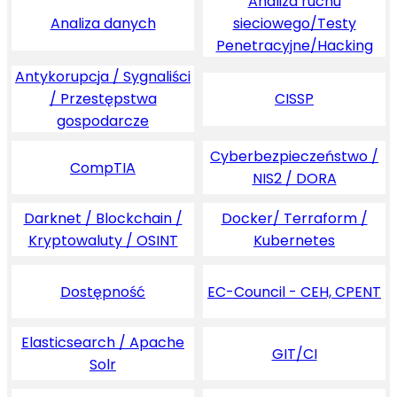
Analiza ruchu
Analiza danych
sieciowego/Testy
Penetracyjne/Hacking
Antykorupcja / Sygnaliści
/ Przestępstwa
CISSP
gospodarcze
Cyberbezpieczeństwo /
CompTIA
NIS2 / DORA
Darknet / Blockchain /
Docker/ Terraform /
Kryptowaluty / OSINT
Kubernetes
Dostępność
EC-Council - CEH, CPENT
Elasticsearch / Apache
GIT/CI
Solr