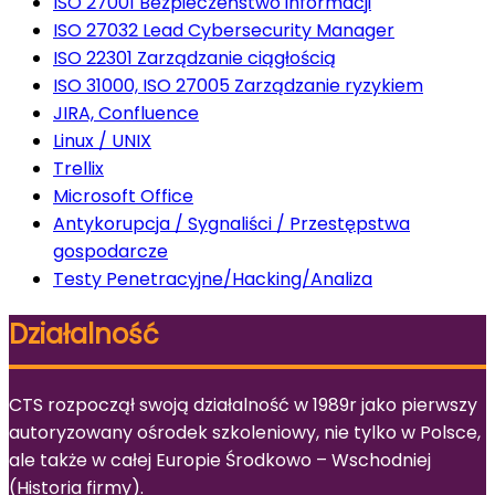
ISO 27001 Bezpieczeństwo informacji
ISO 27032 Lead Cybersecurity Manager
ISO 22301 Zarządzanie ciągłością
ISO 31000, ISO 27005 Zarządzanie ryzykiem
JIRA, Confluence
Linux / UNIX
Trellix
Microsoft Office
Antykorupcja / Sygnaliści / Przestępstwa
gospodarcze
Testy Penetracyjne/Hacking/Analiza
Działalność
CTS rozpoczął swoją działalność w 1989r jako pierwszy
autoryzowany ośrodek szkoleniowy, nie tylko w Polsce,
ale także w całej Europie Środkowo – Wschodniej
(
Historia firmy
).