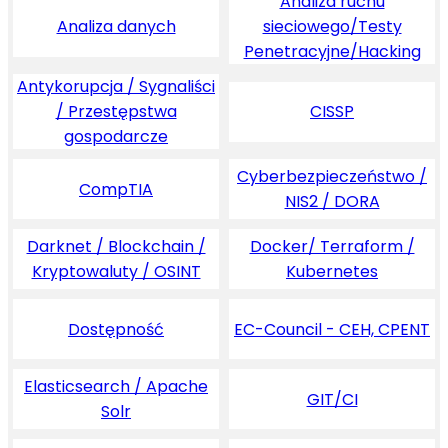
Analiza ruchu
Analiza danych
sieciowego/Testy
Penetracyjne/Hacking
Antykorupcja / Sygnaliści
/ Przestępstwa
CISSP
gospodarcze
Cyberbezpieczeństwo /
CompTIA
NIS2 / DORA
Darknet / Blockchain /
Docker/ Terraform /
Kryptowaluty / OSINT
Kubernetes
Dostępność
EC-Council - CEH, CPENT
Elasticsearch / Apache
GIT/CI
Solr