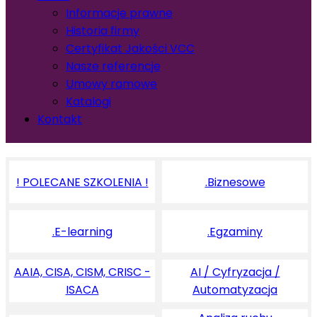
Informacje prawne
Historia firmy
Certyfikat Jakości VCC
Nasze referencje
Umowy ramowe
Katalogi
Kontakt
! POLECANE SZKOLENIA !
.Biznesowe
.E-learning
.Egzaminy
AAIA, CISA, CISM, CRISC -
AI / Cyfryzacja /
ISACA
Automatyzacja