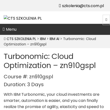
szkolenia@cts.com.pl
Menu
CTS SZKOLENIA PL
>
IBM
>
IBM AI
>
Turbonomic: Cloud
Optimization – zn910gspl
Turbonomic: Cloud
Optimization – zn910gspl
Course #: zn910gspl
Duration: 3 Days
With IBM Turbonomic, your cloud investments are
smarter, automation is easier, and you can finally
realize the promise of agility, elasticity and speed to