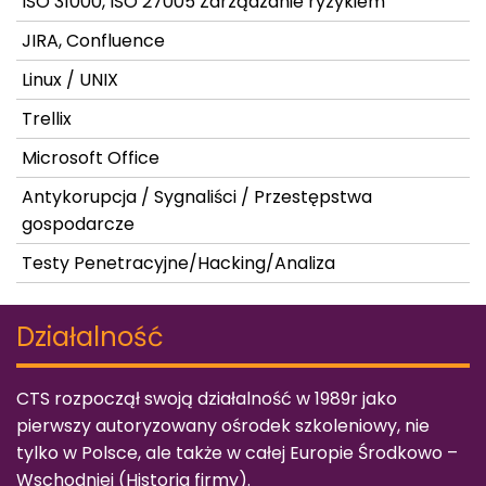
ISO 31000, ISO 27005 Zarządzanie ryzykiem
JIRA, Confluence
Linux / UNIX
Trellix
Microsoft Office
Antykorupcja / Sygnaliści / Przestępstwa
gospodarcze
Testy Penetracyjne/Hacking/Analiza
Działalność
CTS rozpoczął swoją działalność w 1989r jako
pierwszy autoryzowany ośrodek szkoleniowy, nie
tylko w Polsce, ale także w całej Europie Środkowo –
Wschodniej (
Historia firmy
).