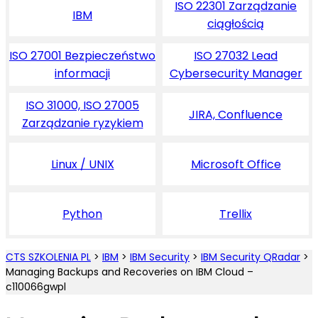
ISO 22301 Zarządzanie
IBM
ciągłością
ISO 27001 Bezpieczeństwo
ISO 27032 Lead
informacji
Cybersecurity Manager
ISO 31000, ISO 27005
JIRA, Confluence
Zarządzanie ryzykiem
Linux / UNIX
Microsoft Office
Python
Trellix
CTS SZKOLENIA PL
>
IBM
>
IBM Security
>
IBM Security QRadar
>
Managing Backups and Recoveries on IBM Cloud –
c110066gwpl