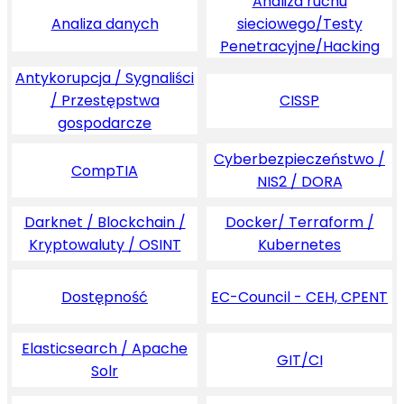
Analiza ruchu
Analiza danych
sieciowego/Testy
Penetracyjne/Hacking
Antykorupcja / Sygnaliści
/ Przestępstwa
CISSP
gospodarcze
Cyberbezpieczeństwo /
CompTIA
NIS2 / DORA
Darknet / Blockchain /
Docker/ Terraform /
Kryptowaluty / OSINT
Kubernetes
Dostępność
EC-Council - CEH, CPENT
Elasticsearch / Apache
GIT/CI
Solr