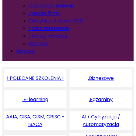
Informacje prawne
Historia firmy
Certyfikat Jakości VCC
Nasze referencje
Umowy ramowe
Katalogi
Kontakt
! POLECANE SZKOLENIA !
.Biznesowe
.E-learning
.Egzaminy
AAIA, CISA, CISM, CRISC -
AI / Cyfryzacja /
ISACA
Automatyzacja