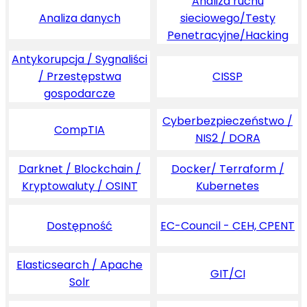
Analiza ruchu
Analiza danych
sieciowego/Testy
Penetracyjne/Hacking
Antykorupcja / Sygnaliści
/ Przestępstwa
CISSP
gospodarcze
Cyberbezpieczeństwo /
CompTIA
NIS2 / DORA
Darknet / Blockchain /
Docker/ Terraform /
Kryptowaluty / OSINT
Kubernetes
Dostępność
EC-Council - CEH, CPENT
Elasticsearch / Apache
GIT/CI
Solr