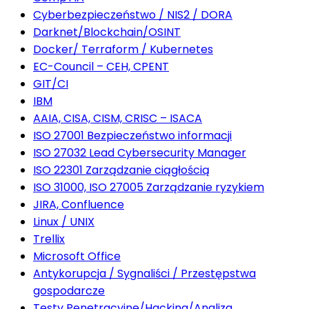
Cyberbezpieczeństwo / NIS2 / DORA
Darknet/Blockchain/OSINT
Docker/ Terraform / Kubernetes
EC-Council – CEH, CPENT
GIT/CI
IBM
AAIA, CISA, CISM, CRISC – ISACA
ISO 27001 Bezpieczeństwo informacji
ISO 27032 Lead Cybersecurity Manager
ISO 22301 Zarządzanie ciągłością
ISO 31000, ISO 27005 Zarządzanie ryzykiem
JIRA, Confluence
Linux / UNIX
Trellix
Microsoft Office
Antykorupcja / Sygnaliści / Przestępstwa
gospodarcze
Testy Penetracyjne/Hacking/Analiza