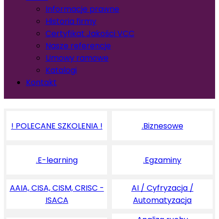
Informacje prawne
Historia firmy
Certyfikat Jakości VCC
Nasze referencje
Umowy ramowe
Katalogi
Kontakt
! POLECANE SZKOLENIA !
.Biznesowe
.E-learning
.Egzaminy
AAIA, CISA, CISM, CRISC -
AI / Cyfryzacja /
ISACA
Automatyzacja