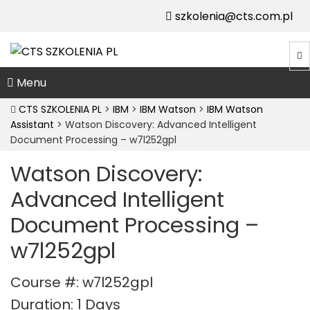
szkolenia@cts.com.pl
Menu
CTS SZKOLENIA PL
>
IBM
>
IBM Watson
>
IBM Watson
Assistant
>
Watson Discovery: Advanced Intelligent
Document Processing – w7l252gpl
Watson Discovery:
Advanced Intelligent
Document Processing –
w7l252gpl
Course #: w7l252gpl
Duration: 1 Days