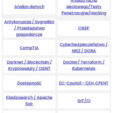
Analiza ruchu
Analiza danych
sieciowego/Testy
Penetracyjne/Hacking
Antykorupcja / Sygnaliści
/ Przestępstwa
CISSP
gospodarcze
Cyberbezpieczeństwo /
CompTIA
NIS2 / DORA
Darknet / Blockchain /
Docker/ Terraform /
Kryptowaluty / OSINT
Kubernetes
Dostępność
EC-Council - CEH, CPENT
Elasticsearch / Apache
GIT/CI
Solr