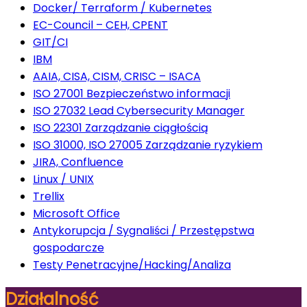
Docker/ Terraform / Kubernetes
EC-Council – CEH, CPENT
GIT/CI
IBM
AAIA, CISA, CISM, CRISC – ISACA
ISO 27001 Bezpieczeństwo informacji
ISO 27032 Lead Cybersecurity Manager
ISO 22301 Zarządzanie ciągłością
ISO 31000, ISO 27005 Zarządzanie ryzykiem
JIRA, Confluence
Linux / UNIX
Trellix
Microsoft Office
Antykorupcja / Sygnaliści / Przestępstwa
gospodarcze
Testy Penetracyjne/Hacking/Analiza
Działalność