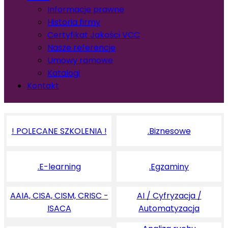
Informacje prawne
Historia firmy
Certyfikat Jakości VCC
Nasze referencje
Umowy ramowe
Katalogi
Kontakt
! POLECANE SZKOLENIA !
.Biznesowe
.E-learning
.Egzaminy
AAIA, CISA, CISM, CRISC -
AI / Cyfryzacja /
ISACA
Automatyzacja