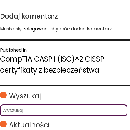
on
size
Dodaj komentarz
Musisz się
zalogować
, aby móc dodać komentarz.
Nawigacja
Published in
CompTIA CASP i (ISC)^2 CISSP –
wpisu
certyfikaty z bezpieczeństwa
Wyszukaj
Aktualności