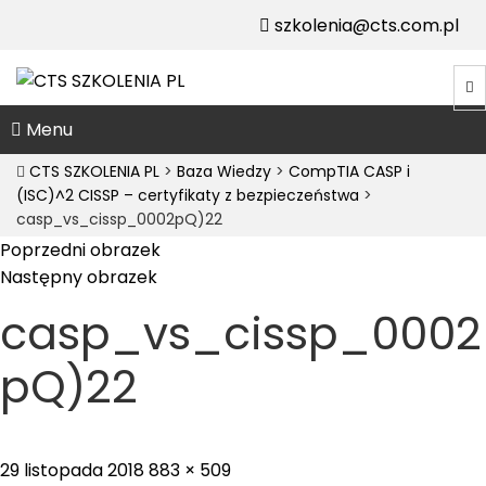
szkolenia@cts.com.pl
Menu
CTS SZKOLENIA PL
>
Baza Wiedzy
>
CompTIA CASP i
(ISC)^2 CISSP – certyfikaty z bezpieczeństwa
>
casp_vs_cissp_0002pQ)22
Poprzedni obrazek
Następny obrazek
casp_vs_cissp_0002
pQ)22
Posted
Full
29 listopada 2018
883 × 509