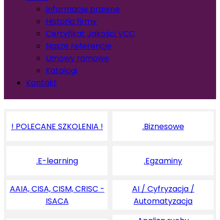
Informacje prawne
Historia firmy
Certyfikat Jakości VCC
Nasze referencje
Umowy ramowe
Katalogi
Kontakt
! POLECANE SZKOLENIA !
.Biznesowe
.E-learning
.Egzaminy
AAIA, CISA, CISM, CRISC -
AI / Cyfryzacja /
ISACA
Automatyzacja