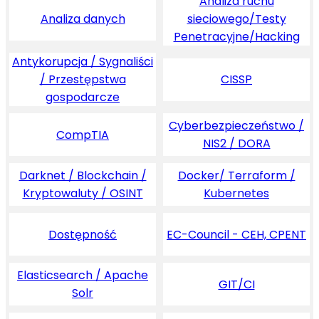
Analiza ruchu
Analiza danych
sieciowego/Testy
Penetracyjne/Hacking
Antykorupcja / Sygnaliści
/ Przestępstwa
CISSP
gospodarcze
Cyberbezpieczeństwo /
CompTIA
NIS2 / DORA
Darknet / Blockchain /
Docker/ Terraform /
Kryptowaluty / OSINT
Kubernetes
Dostępność
EC-Council - CEH, CPENT
Elasticsearch / Apache
GIT/CI
Solr