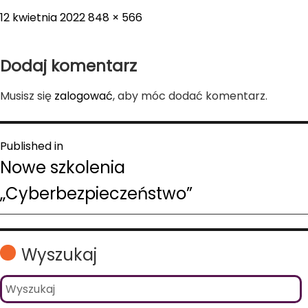
Posted
Full
12 kwietnia 2022
848 × 566
on
size
Dodaj komentarz
Musisz się
zalogować
, aby móc dodać komentarz.
Nawigacja
Published in
Nowe szkolenia
wpisu
„Cyberbezpieczeństwo”
Wyszukaj