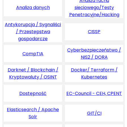
Analiza ruchu
Analiza danych
sieciowego/Testy
Penetracyjne/Hacking
Antykorupcja / Sygnaliści
/ Przestępstwa
CISSP
gospodarcze
Cyberbezpieczeństwo /
CompTIA
NIS2 / DORA
Darknet / Blockchain /
Docker/ Terraform /
Kryptowaluty / OSINT
Kubernetes
Dostępność
EC-Council - CEH, CPENT
Elasticsearch / Apache
GIT/CI
Solr