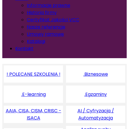
Informacje prawne
Historia firmy
Certyfikat Jakości VCC
Nasze referencje
Umowy ramowe
Katalogi
Kontakt
! POLECANE SZKOLENIA !
.Biznesowe
.E-learning
.Egzaminy
AAIA, CISA, CISM, CRISC -
AI / Cyfryzacja /
ISACA
Automatyzacja