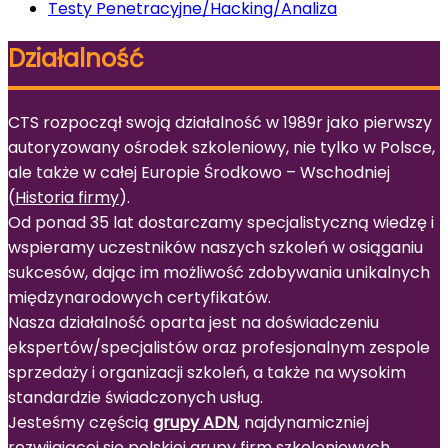
Testy Penetracyjne/Hacking/Analiza
Działalność
CTS rozpoczął swoją działalność w 1989r jako pierwszy
autoryzowany ośrodek szkoleniowy, nie tylko w Polsce,
ale także w całej Europie Środkowo – Wschodniej
(
Historia firmy
).
Od ponad 35 lat dostarczamy specjalistyczną wiedzę i
wspieramy uczestników naszych szkoleń w osiąganiu
sukcesów, dając im możliwość zdobywania unikalnych
międzynarodowych certyfikatów.
Nasza działalność oparta jest na doświadczeniu
ekspertów/specjalistów oraz profesjonalnym zespole
sprzedaży i organizacji szkoleń, a także na wysokim
standardzie świadczonych usług.
Jesteśmy częścią
grupy ADN
, najdynamiczniej
rozwijającej się polskiej grupy firm szkoleniowych.