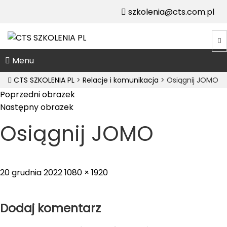
szkolenia@cts.com.pl
Menu
CTS SZKOLENIA PL
>
Relacje i komunikacja
>
Osiągnij JOMO
Poprzedni obrazek
Następny obrazek
Osiągnij JOMO
Posted
Full
20 grudnia 2022
1080 × 1920
on
size
Dodaj komentarz