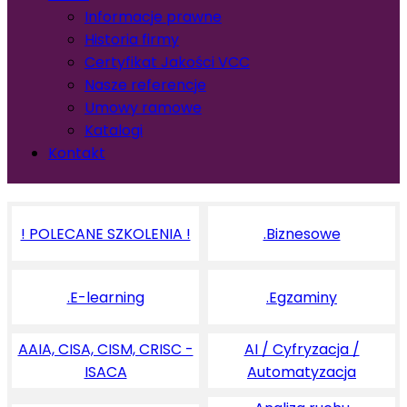
Informacje prawne
Historia firmy
Certyfikat Jakości VCC
Nasze referencje
Umowy ramowe
Katalogi
Kontakt
! POLECANE SZKOLENIA !
.Biznesowe
.E-learning
.Egzaminy
AAIA, CISA, CISM, CRISC -
AI / Cyfryzacja /
ISACA
Automatyzacja