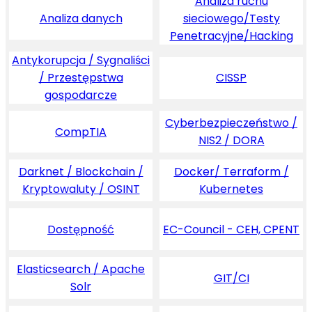
Analiza ruchu
Analiza danych
sieciowego/Testy
Penetracyjne/Hacking
Antykorupcja / Sygnaliści
/ Przestępstwa
CISSP
gospodarcze
Cyberbezpieczeństwo /
CompTIA
NIS2 / DORA
Darknet / Blockchain /
Docker/ Terraform /
Kryptowaluty / OSINT
Kubernetes
Dostępność
EC-Council - CEH, CPENT
Elasticsearch / Apache
GIT/CI
Solr