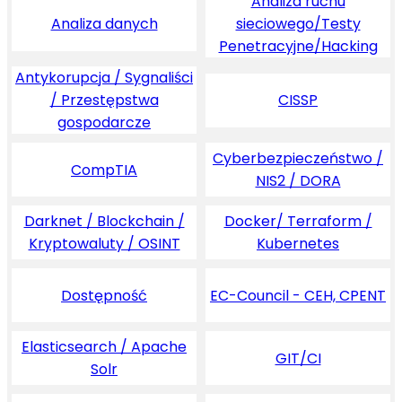
Analiza ruchu
Analiza danych
sieciowego/Testy
Penetracyjne/Hacking
Antykorupcja / Sygnaliści
/ Przestępstwa
CISSP
gospodarcze
Cyberbezpieczeństwo /
CompTIA
NIS2 / DORA
Darknet / Blockchain /
Docker/ Terraform /
Kryptowaluty / OSINT
Kubernetes
Dostępność
EC-Council - CEH, CPENT
Elasticsearch / Apache
GIT/CI
Solr