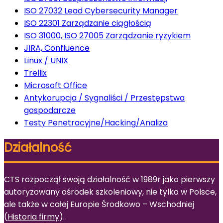
ISO 27032 Lead Cybersecurity Manager
ISO 22301 Zarządzanie ciągłością
ISO 31000, ISO 27005 Zarządzanie ryzykiem
JIRA, Confluence
Linux / UNIX
Trellix
Microsoft Office
Antykorupcja / Sygnaliści / Przestępstwa
gospodarcze
Testy Penetracyjne/Hacking/Analiza
Działalność
CTS rozpoczął swoją działalność w 1989r jako pierwszy
autoryzowany ośrodek szkoleniowy, nie tylko w Polsce,
ale także w całej Europie Środkowo – Wschodniej
(
Historia firmy
).