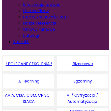
Informacje prawne
Historia firmy
Certyfikat Jakości VCC
Nasze referencje
Umowy ramowe
Katalogi
Kontakt
! POLECANE SZKOLENIA !
.Biznesowe
.E-learning
.Egzaminy
AAIA, CISA, CISM, CRISC -
AI / Cyfryzacja /
ISACA
Automatyzacja