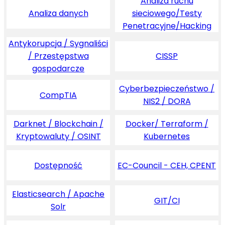
Analiza ruchu
Analiza danych
sieciowego/Testy
Penetracyjne/Hacking
Antykorupcja / Sygnaliści
/ Przestępstwa
CISSP
gospodarcze
Cyberbezpieczeństwo /
CompTIA
NIS2 / DORA
Darknet / Blockchain /
Docker/ Terraform /
Kryptowaluty / OSINT
Kubernetes
Dostępność
EC-Council - CEH, CPENT
Elasticsearch / Apache
GIT/CI
Solr