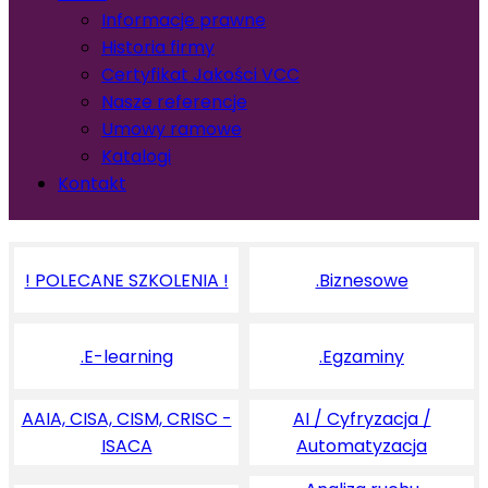
Informacje prawne
Historia firmy
Certyfikat Jakości VCC
Nasze referencje
Umowy ramowe
Katalogi
Kontakt
! POLECANE SZKOLENIA !
.Biznesowe
.E-learning
.Egzaminy
AAIA, CISA, CISM, CRISC -
AI / Cyfryzacja /
ISACA
Automatyzacja