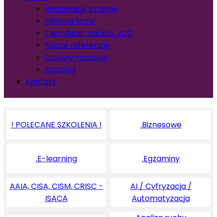
Informacje prawne
Historia firmy
Certyfikat Jakości VCC
Nasze referencje
Umowy ramowe
Katalogi
Kontakt
! POLECANE SZKOLENIA !
.Biznesowe
.E-learning
.Egzaminy
AAIA, CISA, CISM, CRISC -
AI / Cyfryzacja /
ISACA
Automatyzacja