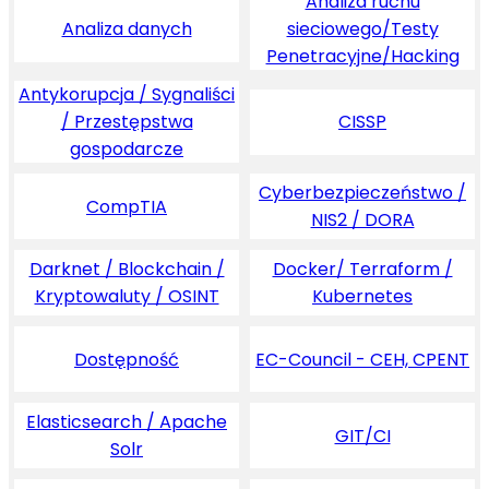
Analiza ruchu
Analiza danych
sieciowego/Testy
Penetracyjne/Hacking
Antykorupcja / Sygnaliści
/ Przestępstwa
CISSP
gospodarcze
Cyberbezpieczeństwo /
CompTIA
NIS2 / DORA
Darknet / Blockchain /
Docker/ Terraform /
Kryptowaluty / OSINT
Kubernetes
Dostępność
EC-Council - CEH, CPENT
Elasticsearch / Apache
GIT/CI
Solr