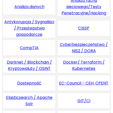
Analiza ruchu
Analiza danych
sieciowego/Testy
Penetracyjne/Hacking
Antykorupcja / Sygnaliści
/ Przestępstwa
CISSP
gospodarcze
Cyberbezpieczeństwo /
CompTIA
NIS2 / DORA
Darknet / Blockchain /
Docker/ Terraform /
Kryptowaluty / OSINT
Kubernetes
Dostępność
EC-Council - CEH, CPENT
Elasticsearch / Apache
GIT/CI
Solr