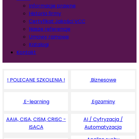
Informacje prawne
Historia firmy
Certyfikat Jakości VCC
Nasze referencje
Umowy ramowe
Katalogi
Kontakt
! POLECANE SZKOLENIA !
.Biznesowe
.E-learning
.Egzaminy
AAIA, CISA, CISM, CRISC -
AI / Cyfryzacja /
ISACA
Automatyzacja